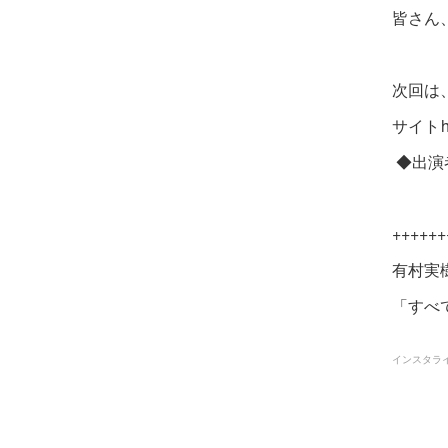
皆さん
次回は、
サイトhtt
◆出演
++++++
有村実
「すべ
インスタライ