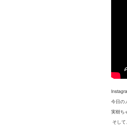
Instag
今日の
実樹ち
そして