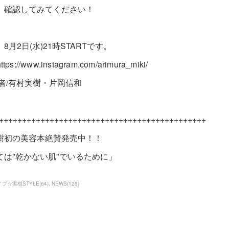
、確認してみてください！
8月2日(水)21時STARTです。
ps://www.instagram.com/arimura_miki/
者/有村実樹・片岡信和
+++++++++++++++++++++++++++++++++++++++++++++
樹初の美容本絶賛発売中！！
ては"乾かない肌"でいるために」
ブ☆実樹STYLE
(
64
)
NEWS
(
125
)