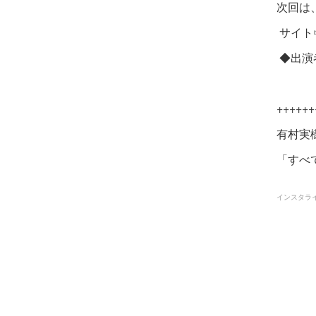
次回は、
サイト☞ht
◆出演
++++++
有村実
「すべ
インスタライ