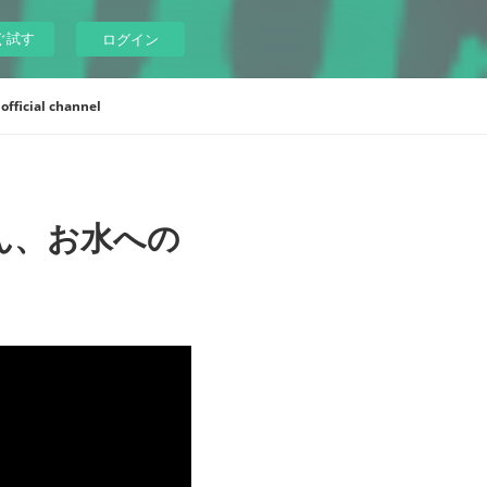
ぐ試す
ログイン
ficial channel
ん、お水への