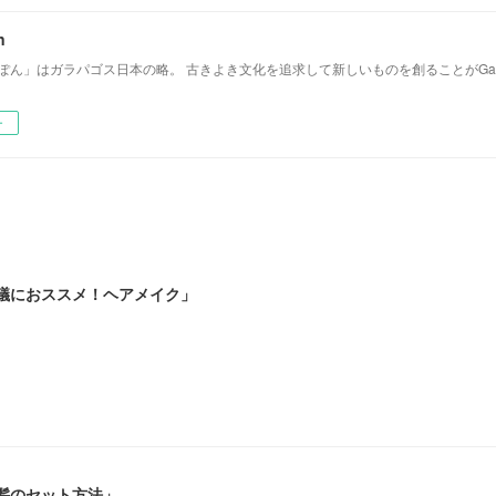
n
じゃぽん」はガラパゴス日本の略。 古きよき文化を追求して新しいものを創ることがGa
ー
会議におススメ！ヘアメイク」‬
前髪のセット方法」