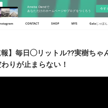
Ameba Owndで
今す
あなただけのホームページやブログをつくろう
Instagram
CONTACT
SHOP
MYS
Galaじゃぽん of
速報】毎日◯リットル⁇実樹ちゃ
だわりが止まらない！