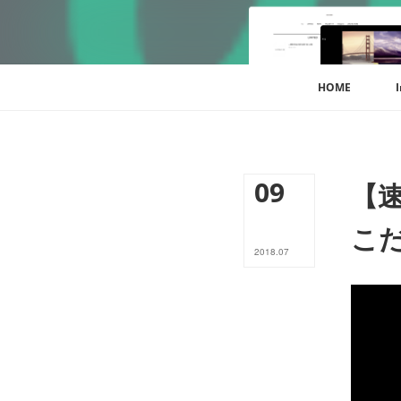
HOME
09
【
こ
2018
.
07