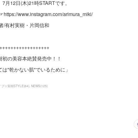
7月12日(木)21時STARTです。
tps://www.instagram.com/arimura_miki/
者/有村実樹・片岡信和
++++++++++++++++++
樹初の美容本絶賛発売中！！
ては"乾かない肌"でいるために」
ブ☆実樹STYLE
(
64
)
NEWS
(
125
)